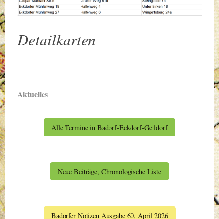
Detailkarten
Aktuelles
Alle Termine in Badorf-Eckdorf-Geildorf
Neue Beiträge, Chronologische Liste
Badorfer Notizen Ausgabe 60, April 2026