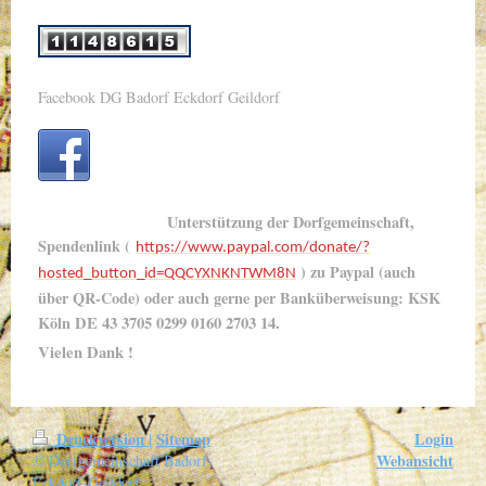
Facebook DG Badorf Eckdorf Geildorf
Unterstützung der Dorfgemeinschaft,
Spendenlink (
https://www.paypal.com/donate/?
) zu Paypal (auch
hosted_button_id=QQCYXNKNTWM8N
über QR-Code) oder auch gerne per Banküberweisung: KSK
Köln
DE 43 3705 0299 0160 2703 14.
Vielen Dank !
Druckversion
Sitemap
Login
|
Webansicht
© Dorfgemeinschaft Badorf-
Eckdorf-Geildorf