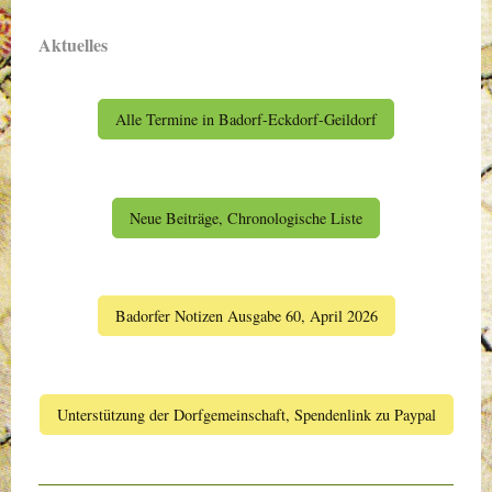
Aktuelles
Alle Termine in Badorf-Eckdorf-Geildorf
Neue Beiträge, Chronologische Liste
Badorfer Notizen Ausgabe 60, April 2026
Unterstützung der Dorfgemeinschaft, Spendenlink zu Paypal