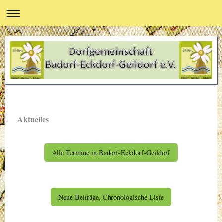
Aktuelles
Alle Termine in Badorf-Eckdorf-Geildorf
Neue Beiträge, Chronologische Liste