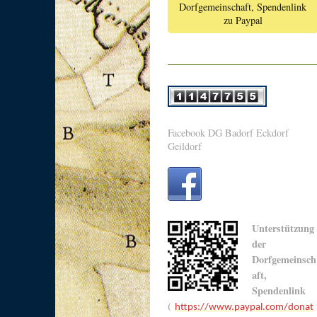
Dorfgemeinschaft, Spendenlink
zu Paypal
Facebook DG Badorf Eckdorf
Geildorf
Unterstützung
der
Dorfgemeinsch
aft,
Spendenlink
(
https://www.paypal.com/donat