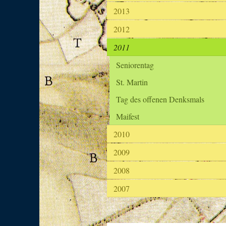
2013
2012
2011
Seniorentag
St. Martin
Tag des offenen Denksmals
Maifest
2010
2009
2008
2007