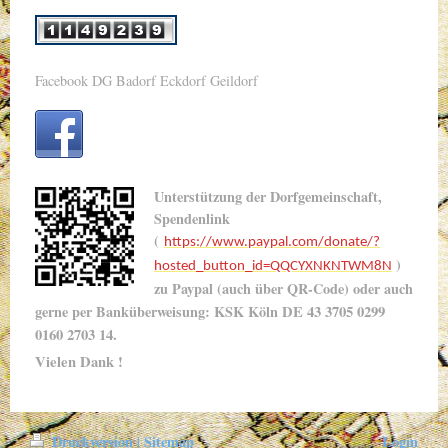
Facebook DG Badorf Eckdorf Geildorf
Unterstützung der Dorfgemeinschaft,
Spendenlink
(
https://www.paypal.com/donate/?
)
hosted_button_id=QQCYXNKNTWM8N
zu Paypal (auch über QR-Code) oder auch
gerne per Banküberweisung: KSK Köln
DE 43 3705 0299
0160 2703 14.
Vielen Dank !
Druckversion
Sitemap
Login
|