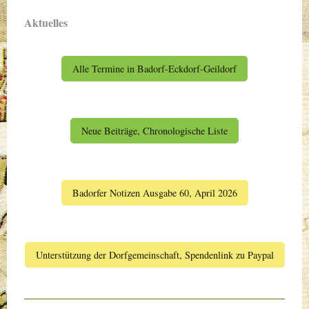
Aktuelles
Alle Termine in Badorf-Eckdorf-Geildorf
Neue Beiträge, Chronologische Liste
Badorfer Notizen Ausgabe 60, April 2026
Unterstützung der Dorfgemeinschaft, Spendenlink zu Paypal