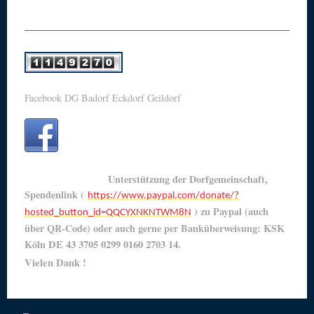
Facebook DG Badorf Eckdorf Geildorf
Unterstützung der Dorfgemeinschaft,
Spendenlink (
https://www.paypal.com/donate/?
) zu Paypal (auch
hosted_button_id=QQCYXNKNTWM8N
über QR-Code) oder auch gerne per Banküberweisung: KSK
Köln
DE 43 3705 0299 0160 2703 14.
Vielen Dank !