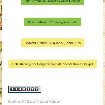
Alle Termine in Badorf-Eckdorf-Geildorf
Neue Beiträge, Chronologische Liste
Badorfer Notizen Ausgabe 60, April 2026
Unterstützung der Dorfgemeinschaft, Spendenlink zu Paypal
Facebook DG Badorf Eckdorf Geildorf