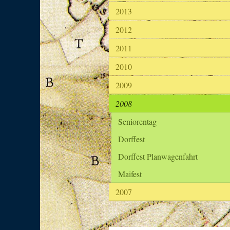
2013
2012
2011
2010
2009
2008
Seniorentag
Dorffest
Dorffest Planwagenfahrt
Maifest
2007