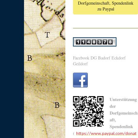
Dorfgemeinschaft, Spendenlink
zu Paypal
Facebook DG Badorf Eckdorf
Geildorf
Unterstützung
der
Dorfgemeinsch
aft,
Spendenlink
(
https://www.paypal.com/donat