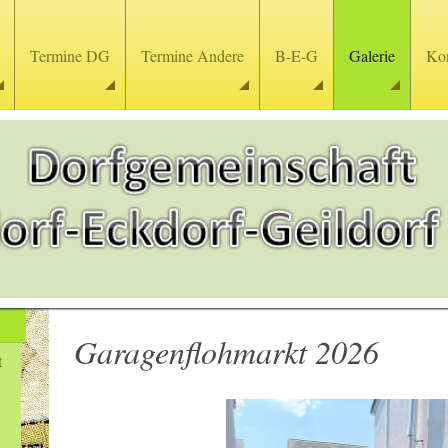
Termine DG
Termine Andere
B-E-G
Galerie
Kon
Garagenflohmarkt 2026
t