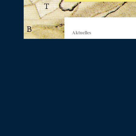
Aktuelles
Alle Termine in Badorf-
Eckdorf-Geildorf
Neue Beiträge, Chronologische
Liste
Badorfer Notizen Ausgabe 60,
April 2026