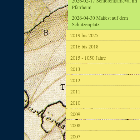
2026-02-17 Seniorenkarneval im
Pfarrheim
2026-04-30 Maifest auf dem
Schützenplatz
2019 bis 2025
2016 bis 2018
2015 - 1050 Jahre
2013
2012
2011
2010
2009
2008
2007